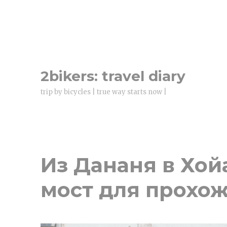
2bikers: travel diary
trip by bicycles | true way starts now |
Из Дананя в Хой
мост для прохо