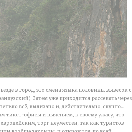
езде в город, это смена языка половины вывесок с
анцузский). Затем уже приходится рассекать чере
енько всё, вылизано и, действительно, скучно…
м тикет-офисы и выясняем, к своему ужасу, что
европейским, торг неуместен, так как туристов
ции вообще закрыты, и откроются, по всей