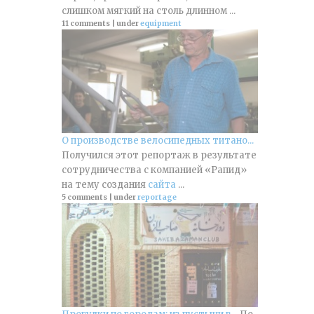
слишком мягкий на столь длинном ...
11 comments
|
under
equipment
О производстве велосипедных титано...
Получился этот репортаж в результате
сотрудничества с компанией «Рапид»
на тему создания
сайта
...
5 comments
|
under
reportage