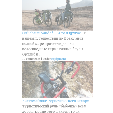
Ortlieb или Vaude? – И то и другое...
В
нашем путешествии по Ирану мы в
полной мере протестировали
велосипедные герметичные баулы
Ортлиб и ...
10 comments
|
under
equipment
Кастомайзинг туристического велору...
Туристический руль «бабочка» всем
хорош, кроме того факта, что он