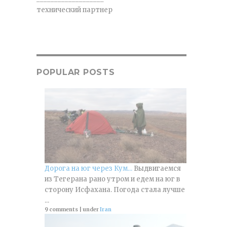
технический партнер
POPULAR POSTS
Дорога на юг через Кум...
Выдвигаемся
из Тегерана рано утром и едем на юг в
сторону Исфахана. Погода стала лучше
...
9 comments
|
under
Iran