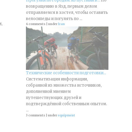
Прогулки по городам: из пустыни в...
По
возвращению в Язд, первым делом
отправляемся в хостел, чтобы оставить
велосипеды и погулять по ...
м.
6 comments
|
under
Iran
Технические особенности подготовки...
Систематизация информации,
собранной из множества источников,
дополненной мнением
путешествующих друзей и
подтверждённой собственным опытом.
...
3 comments
|
under
equipment