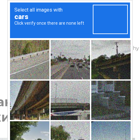
The project
Geography
ан и обратно или
жих издалека