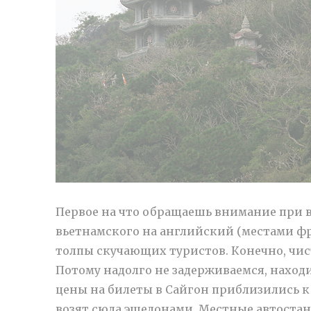
Первое на что обращаешь внимание при вь
вьетнамского на английский (местами фр
толпы скучающих туристов. Конечно, чист
Потому надолго не задерживаемся, находи
цены на билеты в Сайгон приблизились к 
возят сюда эшелонами. Местные автостан