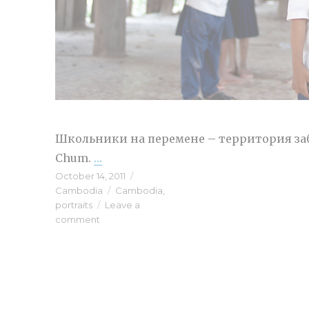
Школьники на перемене – территория заб
Chum.
…
“Камбоджийские портреты”
Posted
October 14, 2011
Categories
on
Cambodia
Tags
Cambodia
,
portraits
Leave a
comment
on
Камбоджийские
портреты