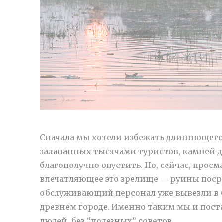
Сначала мы хотели избежать длиннющего
залапанных тысячами туристов, камней др
благополучно опустить. Но, сейчас, прос
впечатляющее это зрелище — руины посре
обслуживающий персонал уже вывезли в 
древнем городе. Именно таким мы и пост
людей, без “полезных” советов.
…
“Ангкор 