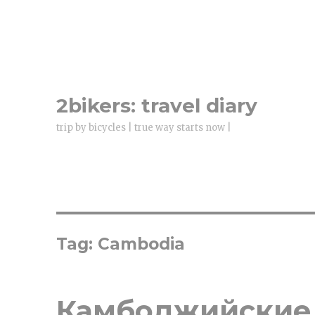
2bikers: travel diary
trip by bicycles | true way starts now |
Tag: Cambodia
Камбоджийские