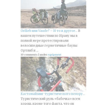
Ortlieb или Vaude? – И то и другое...
В
нашем путешествии по Ирану мы в
полной мере протестировали
велосипедные герметичные баулы
Ортлиб и ...
10 comments
|
under
equipment
Кастомайзинг туристического велору...
Туристический руль «бабочка» всем
хорош, кроме того факта, что он