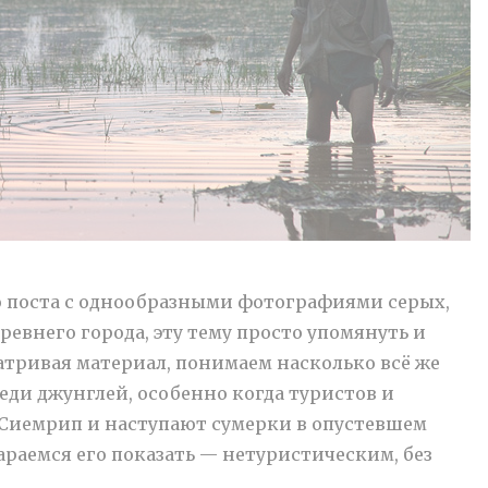
 поста с однообразными фотографиями серых,
евнего города, эту тему просто упомянуть и
матривая материал, понимаем насколько всё же
ди джунглей, особенно когда туристов и
Сиемрип и наступают сумерки в опустевшем
араемся его показать — нетуристическим, без
без туристов и парадоксы космологии”