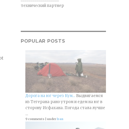
технический партнер
POPULAR POSTS
ot
Дорога на юг через Кум...
Выдвигаемся
из Тегерана рано утром и едем на юг в
сторону Исфахана. Погода стала лучше
...
9 comments
|
under
Iran