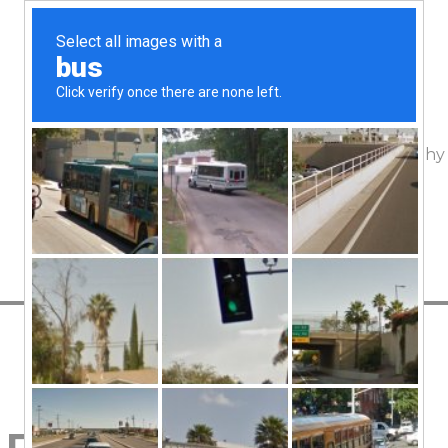
The project
Geography
 портреты