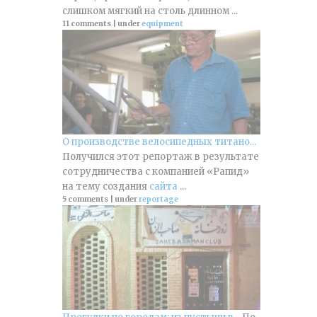
слишком мягкий на столь длинном ...
11 comments
|
under
equipment
О производстве велосипедных титано...
Получился этот репортаж в результате
сотрудничества с компанией «Рапид»
на тему создания
сайта
...
5 comments
|
under
reportage