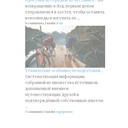
Прогулки по городам: из пустыни в...
По
возвращению в Язд, первым делом
отправляемся в хостел, чтобы оставить
велосипеды и погулять по ...
6 comments
|
under
Iran
Технические особенности подготовки...
Систематизация информации,
собранной из множества источников,
дополненной мнением
путешествующих друзей и
подтверждённой собственным опытом.
...
3 comments
|
under
equipment