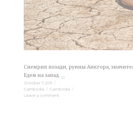
Сиемрип позади, руины Анкгора, значите
Едем на запад.
…
“Дорога на закат”
Posted
October 7, 2011
Categories
on
Cambodia
Tags
Cambodia
Leave a comment
on
Дорога
на
закат