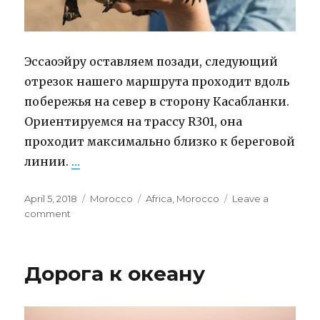
Эссаоэйру оставляем позади, следующий
отрезок нашего маршрута проходит вдоль
побережья на север в сторону Касабланки.
Ориентируемся на трассу R301, она
проходит максимально близко к береговой
линии.
…
“По побережью Магриба на север”
Posted
April 5, 2018
Categories
Morocco
Tags
Africa
,
Morocco
Leave a
on
comment
on
По
побережью
Магриба
Дорога к океану
на
север