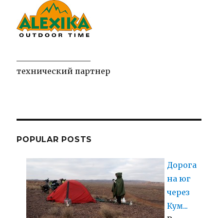
___________________
технический партнер
POPULAR POSTS
Дорога
на юг
через
Кум...