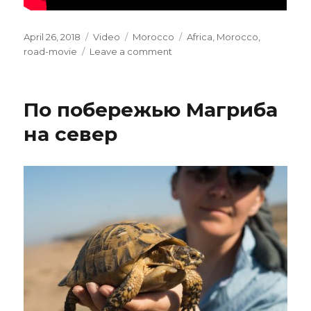
Posted
April 26, 2018
Format
Video
Categories
Morocco
Tags
Africa
,
Morocco
,
on
road-movie
Leave a comment
on
Winter
travel
by
По побережью Магриба
folding
bicycles
на север
in
Morroco