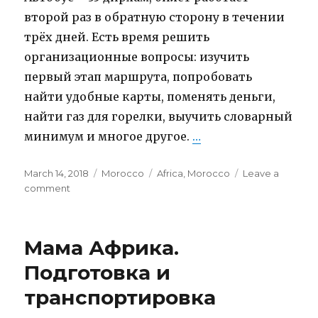
второй раз в обратную сторону в течении
трёх дней. Есть время решить
организационные вопросы: изучить
первый этап маршрута, попробовать
найти удобные карты, поменять деньги,
найти газ для горелки, выучить словарный
минимум и многое другое.
…
“Марракеш и перв
Posted
March 14, 2018
Categories
Morocco
Tags
Africa
,
Morocco
Leave a
on
comment
on
Марракеш
и
первые
Мама Африка.
впечатления
Подготовка и
транспортировка