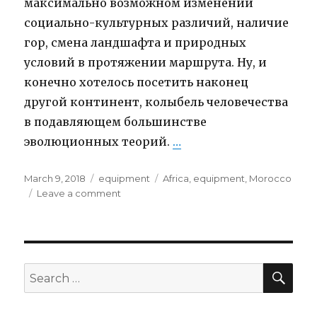
максимально возможном изменении
социально-культурных различий, наличие
гор, смена ландшафта и природных
условий в протяжении маршрута. Ну, и
конечно хотелось посетить наконец
другой континент, колыбель человечества
в подавляющем большинстве
эволюционных теорий.
…
“Мама Африка. Подго
Posted
March 9, 2018
Categories
equipment
Tags
Africa
,
equipment
,
Morocco
on
Leave a comment
on
Мама
Африка.
Подготовка
и
транспортировка
SE
Search
for: