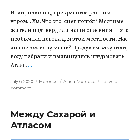
И вот, наконец, прекрасным ранним
утром… Хм. Что это, снег пошёл? Местные
жители подтвердили наши опасения — это
необычная погода для этой местности. Нас
ли снегом испугаешь? Продукты закупили,
воду набрали и выдвинулись штурмовать
Атлас.
…
“Высокий Атлас, быт и уклад жизни бе
Posted
July 6, 2020
Categories
Morocco
Tags
Africa
,
Morocco
Leave a
on
comment
on
Высокий
Атлас,
быт
Между Сахарой и
и
уклад
Атласом
жизни
берберов