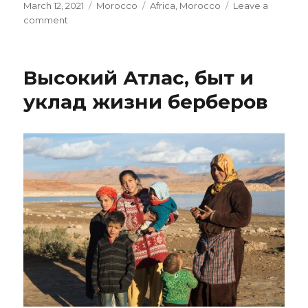
Posted
March 12, 2021
Categories
Morocco
Tags
Africa
,
Morocco
Leave a
on
comment
on
Снеговая
граница
и
Высокий Атлас, быт и
перевалы
Атласа
уклад жизни берберов