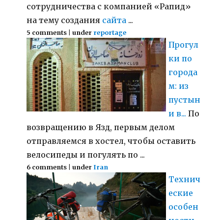
сотрудничества с компанией «Рапид»
на тему создания
сайта
...
5 comments
|
under
reportage
Прогул
ки по
города
м: из
пустын
и в...
По
возвращению в Язд, первым делом
отправляемся в хостел, чтобы оставить
велосипеды и погулять по ...
6 comments
|
under
Iran
Технич
еские
особен