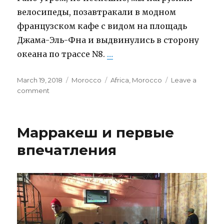
велосипеды, позавтракали в модном
французском кафе с видом на площадь
Джама-Эль-Фна и выдвинулись в сторону
океана по трассе N8.
…
“Дорога к океану”
Posted
March 19, 2018
Categories
Morocco
Tags
Africa
,
Morocco
Leave a
on
comment
on
Дорога
к
океану
Марракеш и первые
впечатления