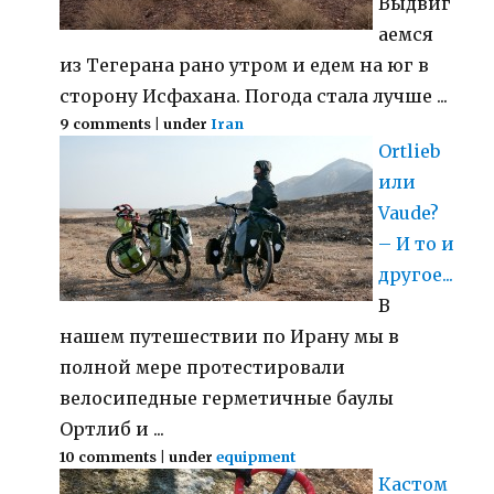
Выдвиг
аемся
из Тегерана рано утром и едем на юг в
сторону Исфахана. Погода стала лучше ...
9 comments
|
under
Iran
Ortlieb
или
Vaude?
– И то и
другое...
В
нашем путешествии по Ирану мы в
полной мере протестировали
велосипедные герметичные баулы
Ортлиб и ...
10 comments
|
under
equipment
Кастом