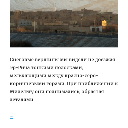
Снеговые вершины мы видели не доезжая
Эр-Рича тонкими полосками,
мелькающими между красно-серо-
коричневыми горами. При приближении к
Мидельту они поднимались, обрастая
деталями.
…
“Снеговая граница и перевалы Атласа”