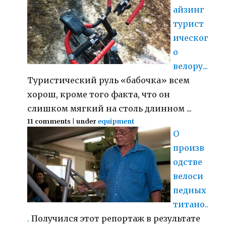
айзинг
турист
ическог
о
велору...
Туристический руль «бабочка» всем
хорош, кроме того факта, что он
слишком мягкий на столь длинном ...
11 comments
|
under
equipment
О
произв
одстве
велоси
педных
титано..
.
Получился этот репортаж в результате