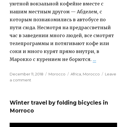
уютной вокзальной кофейне вместе с
нашим местным другом — Абделем, с
которым познакомились в автобусе по
пути сюда. Несмотря на предрассветный
час в заведении много людей, все смотрят
телепрограммы и потягивают кофе или
соки и много курят прямо внутри, в
Марокко с курением не борются.
…
“Между Саха
Posted
December 11, 2018
Categories
Morocco
Tags
Africa
,
Morocco
Leave
on
a comment
on
Между
Сахарой
и
Winter travel by folding bicycles in
Атласом
Morroco