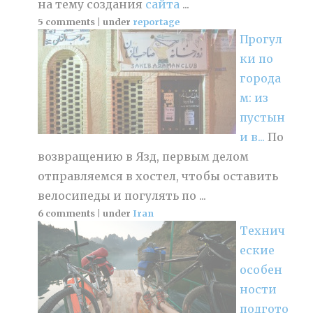
на тему создания
сайта
...
5 comments
|
under
reportage
Прогул
ки по
города
м: из
пустын
и в...
По
возвращению в Язд, первым делом
отправляемся в хостел, чтобы оставить
велосипеды и погулять по ...
6 comments
|
under
Iran
Технич
еские
особен
ности
подгото