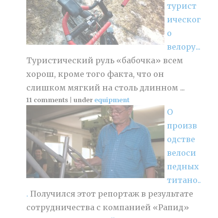
турист
ическог
о
велору...
Туристический руль «бабочка» всем
хорош, кроме того факта, что он
слишком мягкий на столь длинном ...
11 comments
|
under
equipment
О
произв
одстве
велоси
педных
титано..
.
Получился этот репортаж в результате
сотрудничества с компанией «Рапид»