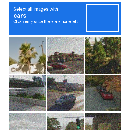
2bikers: travel diary
MENU
Таиланд — Long Live the
King