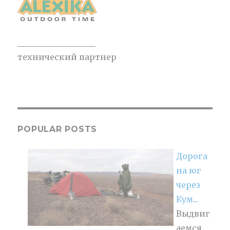
___________________
технический партнер
POPULAR POSTS
Дорога
на юг
через
Кум...
Выдвиг
аемся