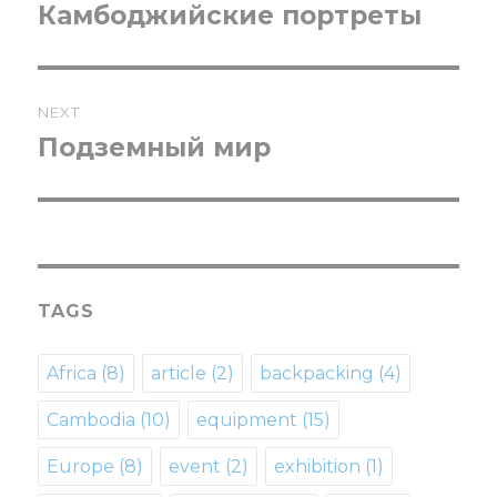
navigation
Камбоджийские портреты
Previous
post:
NEXT
Подземный мир
Next
post:
TAGS
Africa
(8)
article
(2)
backpacking
(4)
Cambodia
(10)
equipment
(15)
Europe
(8)
event
(2)
exhibition
(1)