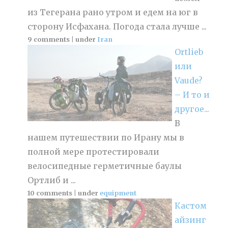
из Тегерана рано утром и едем на юг в
сторону Исфахана. Погода стала лучше ...
9 comments
|
under
Iran
Ortlieb
или
Vaude?
– И то и
другое...
В
нашем путешествии по Ирану мы в
полной мере протестировали
велосипедные герметичные баулы
Ортлиб и ...
10 comments
|
under
equipment
Кастом
айзинг