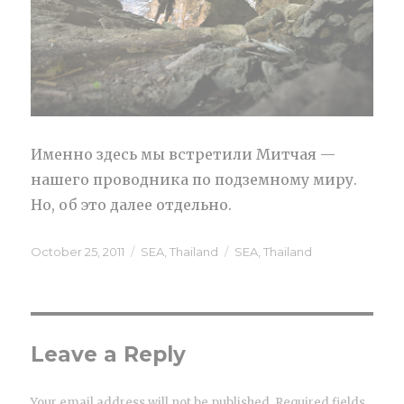
Именно здесь мы встретили Митчая —
нашего проводника по подземному миру.
Но, об это далее отдельно.
Posted
October 25, 2011
Categories
SEA
,
Thailand
Tags
SEA
,
Thailand
on
Leave a Reply
Your email address will not be published.
Required fields