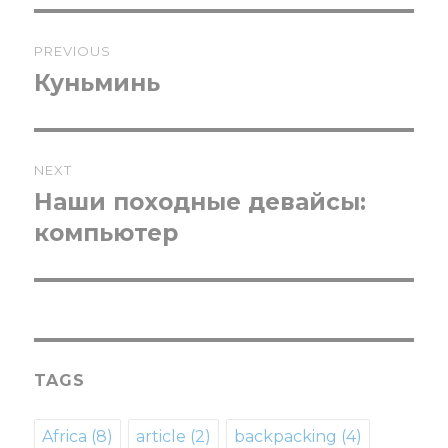
Post
PREVIOUS
navigation
Куньминь
Previous
post:
NEXT
Наши походные девайсы:
Next
компьютер
post:
TAGS
Africa
(8)
article
(2)
backpacking
(4)