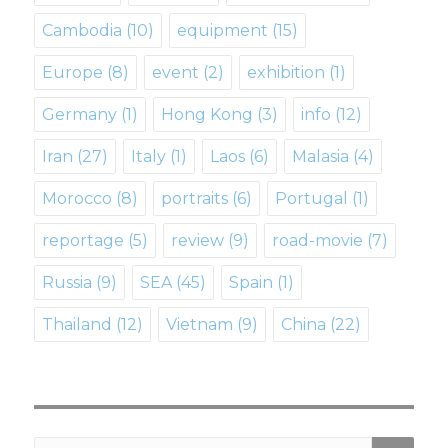
Cambodia
(10)
equipment
(15)
Europe
(8)
event
(2)
exhibition
(1)
Germany
(1)
Hong Kong
(3)
info
(12)
Iran
(27)
Italy
(1)
Laos
(6)
Malasia
(4)
Morocco
(8)
portraits
(6)
Portugal
(1)
reportage
(5)
review
(9)
road-movie
(7)
Russia
(9)
SEA
(45)
Spain
(1)
Thailand
(12)
Vietnam
(9)
Сhina
(22)
SE