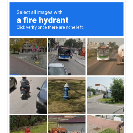
2bikers: travel diary
MENU
Головой в облаках в Си-
Шане