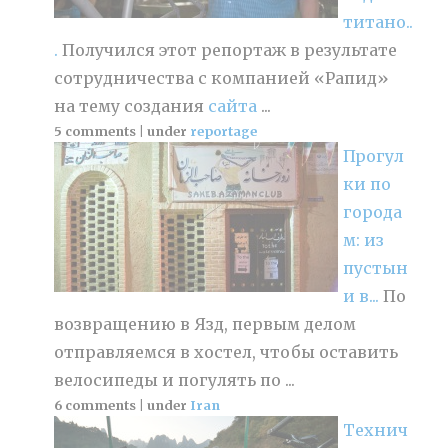
титано..
.
Получился этот репортаж в результате
сотрудничества с компанией «Рапид»
на тему создания
сайта
...
5 comments
|
under
reportage
Прогул
ки по
города
м: из
пустын
и в...
По
возвращению в Язд, первым делом
отправляемся в хостел, чтобы оставить
велосипеды и погулять по ...
6 comments
|
under
Iran
Технич