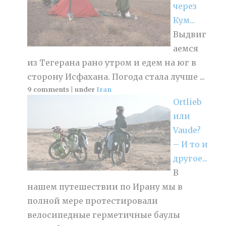
через
Кум...
Выдвиг
аемся
из Тегерана рано утром и едем на юг в
сторону Исфахана. Погода стала лучше ...
9 comments
|
under
Iran
Ortlieb
или
Vaude?
– И то и
другое...
В
нашем путешествии по Ирану мы в
полной мере протестировали
велосипедные герметичные баулы