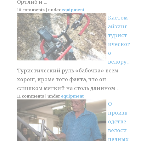
Ортлиб и ...
10 comments
|
under
equipment
Кастом
айзинг
турист
ическог
о
велору...
Туристический руль «бабочка» всем
хорош, кроме того факта, что он
слишком мягкий на столь длинном ...
11 comments
|
under
equipment
О
произв
одстве
велоси
педных