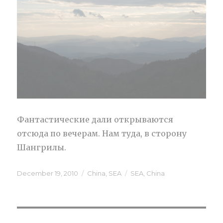
Фантастические дали открываются
отсюда по вечерам. Нам туда, в сторону
Шангрилы.
Posted
December 19, 2010
Categories
China
,
SEA
Tags
SEA
,
Сhina
on