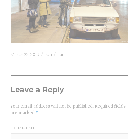
Posted
March 22, 2013
Categories
Iran
Tags
Iran
on
Leave a Reply
Your email address will not be published.
Required fields
are marked
*
COMMENT