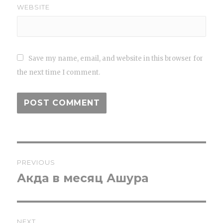
WEBSITE
Save my name, email, and website in this browser for
the next time I comment.
Post
PREVIOUS
navigation
Акда в месяц Ашура
Previous
post:
NEXT