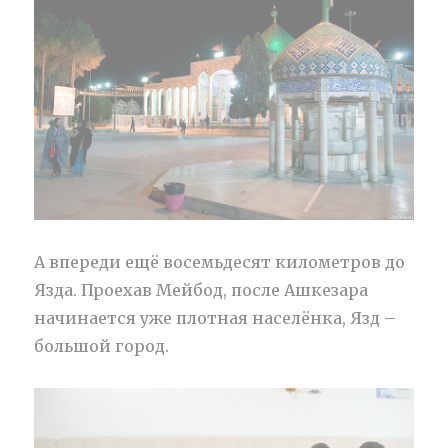
А впереди ещё восемьдесят километров до
Язда. Проехав Мейбод, после Ашкезара
начинается уже плотная населёнка, Язд –
большой город.