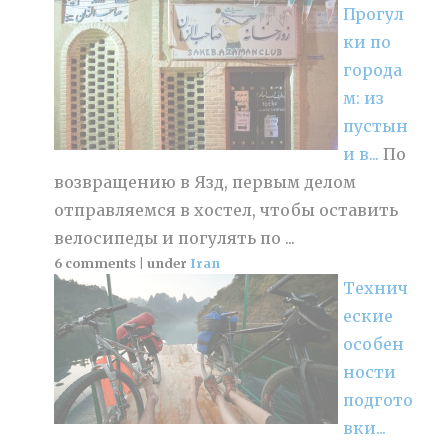
Прогул
ки по
города
м: из
пустын
и в...
По
возвращению в Язд, первым делом
отправляемся в хостел, чтобы оставить
велосипеды и погулять по ...
6 comments
|
under
Iran
Технич
еские
особен
ности
подгото
вки...