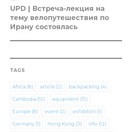
UPD | Встреча-лекция на
Next
тему велопутешествия по
post:
Ирану состоялась
TAGS
Africa
(8)
article
(2)
backpacking
(4)
Cambodia
(10)
equipment
(15)
Europe
(8)
event
(2)
exhibition
(1)
Germany
(1)
Hong Kong
(3)
info
(12)