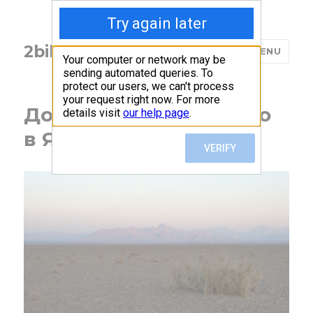
2bikers: travel diary
MENU
Дорога через пустыню
в Язд