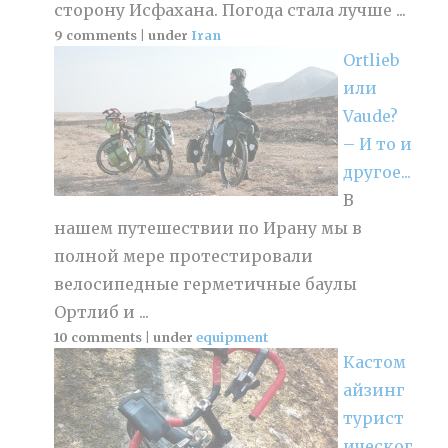
сторону Исфахана. Погода стала лучше ...
9 comments
|
under
Iran
Ortlieb
или
Vaude?
– И то и
другое...
В
нашем путешествии по Ирану мы в
полной мере протестировали
велосипедные герметичные баулы
Ортлиб и ...
10 comments
|
under
equipment
Кастом
айзинг
турист
ическог