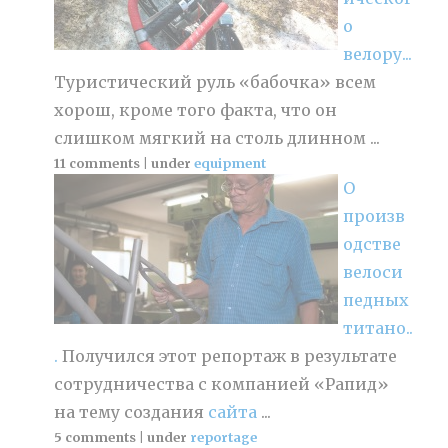
о
велору...
Туристический руль «бабочка» всем
хорош, кроме того факта, что он
слишком мягкий на столь длинном ...
11 comments
|
under
equipment
О
произв
одстве
велоси
педных
титано..
.
Получился этот репортаж в результате
сотрудничества с компанией «Рапид»
на тему создания
сайта
...
5 comments
|
under
reportage