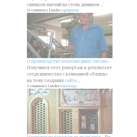
слишком мягкий на столь длинном ...
11 comments
|
under
equipment
О производстве велосипедных титано...
Получился этот репортаж в результате
сотрудничества с компанией «Рапид»
на тему создания
сайта
...
5 comments
|
under
reportage