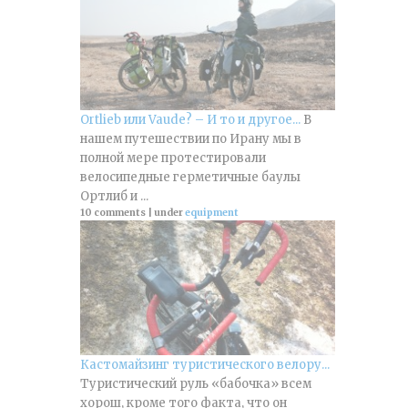
Ortlieb или Vaude? – И то и другое...
В
нашем путешествии по Ирану мы в
полной мере протестировали
велосипедные герметичные баулы
Ортлиб и ...
10 comments
|
under
equipment
Кастомайзинг туристического велору...
Туристический руль «бабочка» всем
хорош, кроме того факта, что он