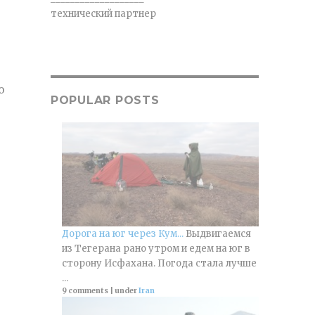
технический партнер
о
POPULAR POSTS
Дорога на юг через Кум...
Выдвигаемся
из Тегерана рано утром и едем на юг в
сторону Исфахана. Погода стала лучше
...
9 comments
|
under
Iran