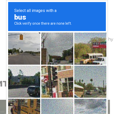
The project
Geography
итектура и люди