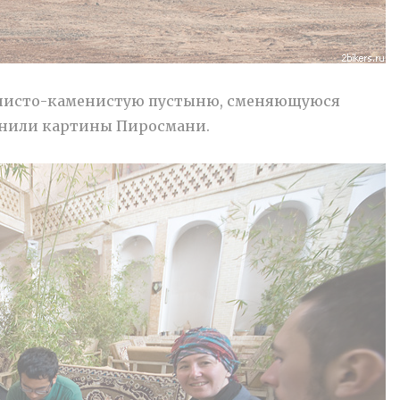
линисто-каменистую пустыню, сменяющуюся
мнили картины Пиросмани.