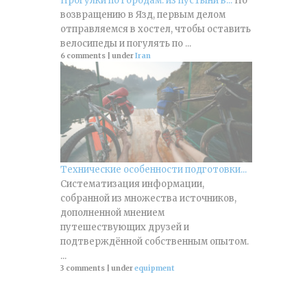
Прогулки по городам: из пустыни в...
По
возвращению в Язд, первым делом
отправляемся в хостел, чтобы оставить
велосипеды и погулять по ...
6 comments
|
under
Iran
Технические особенности подготовки...
Систематизация информации,
собранной из множества источников,
дополненной мнением
путешествующих друзей и
подтверждённой собственным опытом.
...
3 comments
|
under
equipment