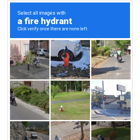
2bikers: travel diary
MENU
Купайя, назри и
траурные дни