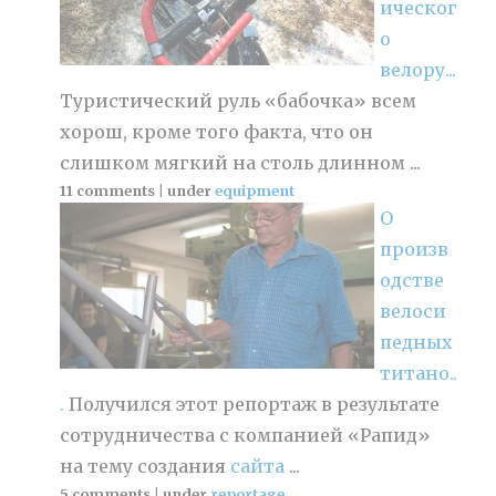
ическог
о
велору...
Туристический руль «бабочка» всем
хорош, кроме того факта, что он
слишком мягкий на столь длинном ...
11 comments
|
under
equipment
О
произв
одстве
велоси
педных
титано..
.
Получился этот репортаж в результате
сотрудничества с компанией «Рапид»
на тему создания
сайта
...
5 comments
|
under
reportage