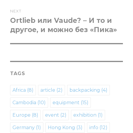
NEXT
Ortlieb или Vaude? – И то и
Next
другое, и можно без «Пика»
post:
TAGS
Africa
(8)
article
(2)
backpacking
(4)
Cambodia
(10)
equipment
(15)
Europe
(8)
event
(2)
exhibition
(1)
Germany
(1)
Hong Kong
(3)
info
(12)