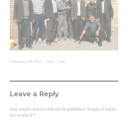
Posted
February 28, 2013
Categories
Iran
Tags
Iran
on
Leave a Reply
Your email address will not be published.
Required fields
are marked
*