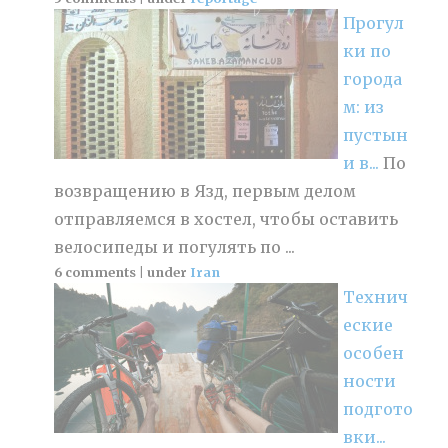
Прогул
ки по
города
м: из
пустын
и в...
По
возвращению в Язд, первым делом
отправляемся в хостел, чтобы оставить
велосипеды и погулять по ...
6 comments
|
under
Iran
Технич
еские
особен
ности
подгото
вки...