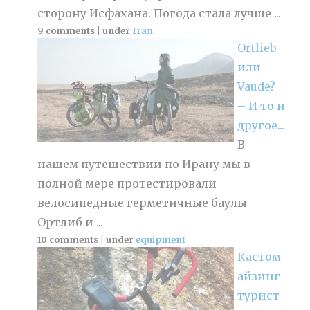
сторону Исфахана. Погода стала лучше ...
9 comments
|
under
Iran
Ortlieb
или
Vaude?
– И то и
другое...
В
нашем путешествии по Ирану мы в
полной мере протестировали
велосипедные герметичные баулы
Ортлиб и ...
10 comments
|
under
equipment
Кастом
айзинг
турист