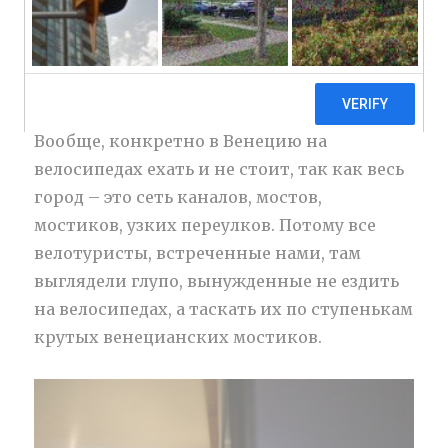
Времени на велопутешествия стало
решительно не хватать, потому по Европе
пока перемещаемся не на велосипедах.
Вообще, конкретно в Венецию на
велосипедах ехать и не стоит, так как весь
город – это сеть каналов, мостов,
мостиков, узких переулков.
Потому все
велотуристы, встреченные нами, там
выглядели глупо, вынужденные не ездить
на велосипедах, а таскать их по ступенькам
крутых венецианских мостиков.