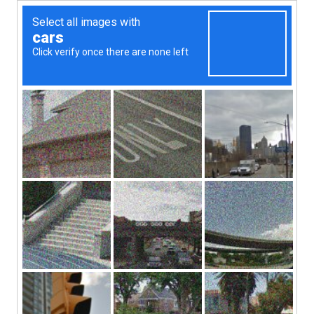
2bikers: travel diary
MENU
Город для стариков